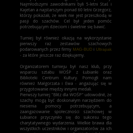
Najmłodszymi zawodnikami byli 5-letni Staś i
Kajetan a najstarszym ponad 60 letni Grzegorz,
którzy pokazali, że wiek nie jest przeszkodą w
pasji do szachów. Cel był jeden pomóc
potrzebującym dzieciom i świetnie się bawić.
Turniej był również okazją na wykorzystanie
pierwszy raz zestawów szachowych
podarowanych przez firmy
i
MAG-BUD
Ultrapak
- za które jeszcze raz dziękujemy.
Organizatorem turnieju był nasz klub, przy
wsparciu sztabu WOŚP z Łubianki oraz
Biblioteki Centrum Kultury. Pomogli nam
również Małgorzata i Ewa - angażując się w
przygotowanie między innymi medali.
Pierwszy turniej "Blitz dla WOŚP" udowodnił, że
szachy mogą być doskonałym narzędziem do
niesienia pomocy potrzebującym, a
zaangażowanie społeczności szachowej w
Łubiance przyczyniło się do sukcesu tego
charytatywnego wydarzenia. Wielkie brawa dla
wszystkich uczestników i organizatorów za ich