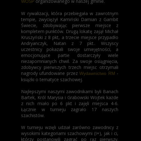
organizowanego w naszej gminie.
WOŚP
W rywalizacji, która przebiegała w zawrotnym
tempie, zwyciężył Kamiński Damian z Gambit
Świecie, zdobywając pierwsze miejsce z
kompletem punktów. Drugą lokatę zajął Michał
Kruszyński z 8 pkt, a trzecie miejsce przypadło
Andryanczyk, Natan z 7 pkt.. Wszyscy
uczestnicy pokazali swoje umiejętności, a
emocjonujące partie dostarczyły wiele
niezapomnianych chwil. Za swoje osiągnięcia,
zdobywcy pierwszych trzech miejsc otrzymali
nagrody ufundowane przez
-
Wydawnictwo RM
książki o tematyce szachowej.
Najlepszymi naszymi zawodnikami byli Banach
Bartek, Król Marysia i Grabowski Wojtek każde
z nich miało po 6 pkt i zajęli miejsca 4-6.
Łącznie w turnieju zagrało 17 naszych
szachistów.
W turnieju wzięli udział zarówno zawodnicy z
wysokimi kategoriami szachowymi (I+), jak i ci,
którzy postanowili zagrać po raz pierwszy.