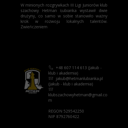
W minionych rozgrywkach III Ligi Juniorów klub
szachowy Hetman Łubianka wystawił dwie
drużyny, co samo w sobie stanowiło ważny
krok w rozwoju lokalnych talentów.
Zwieńczeniem
+48 607 114 613 (Jakub -
📞
klub i akademia)
jakub@hetmanlubianka.pl
📨
(Jakub - klub i akademia)
📨
klubszachowyhetman@gmail.co
m
REGON 529542250
NIP 8792760422