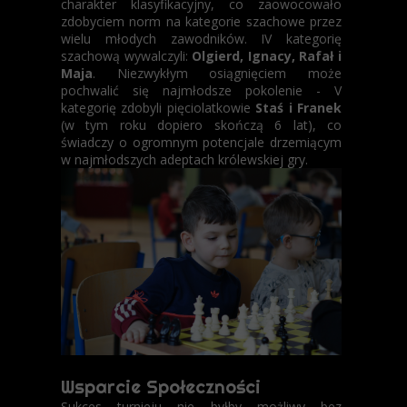
charakter klasyfikacyjny, co zaowocowało
zdobyciem norm na kategorie szachowe przez
wielu młodych zawodników. IV kategorię
szachową wywalczyli:
Olgierd, Ignacy, Rafał i
Maja
. Niezwykłym osiągnięciem może
pochwalić się najmłodsze pokolenie - V
kategorię zdobyli pięciolatkowie
Staś i Franek
(w tym roku dopiero skończą 6 lat), co
świadczy o ogromnym potencjale drzemiącym
w najmłodszych adeptach królewskiej gry.
Wsparcie Społeczności
Sukces turnieju nie byłby możliwy bez