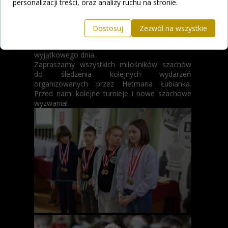
personalizacji treści, oraz analizy ruchu na stronie.
Szczególne podziękowania należą się również
M. Grzeszkiewicz
za profesjonalną
Dostosuj
Zezwól na wszystkie
dokumentację fotograficzną wydarzenia, która
pozwoli zachować wspomnienia z tego
wyjątkowego dnia.
Zapraszamy wszystkich miłośników szachów
do śledzenia kolejnych wydarzeń
organizowanych przez Hetmana Łubianka.
Przed nami kolejne turnieje i nowe szachowe
wyzwania!