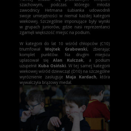
szachowym, podczas którego młodzi
zawodnicy Hetmana Łubianka udowodnili
swoje umiejętności w niemal każdej kategorii
wiekowej. Szczególnie imponujące były wyniki
w grupach juniorów, gdzie nasi reprezentanci
zgarnęli większość miejsc na podium.
W kategorii do lat 10 wśród chłopców (C10)
triumfował
Wojtek Grabowski
, zbierając
komplet punktów. Na drugim miejscu
uplasował się
Alan Kulczak
, a podium
uzupełnił
Kuba Osiński
. W tej samej kategorii
wiekowej wśród dziewcząt (D10) na szczególne
wyróżnienie zasługuje
Maja Kardach
, która
wywalczyła brązowy medal.