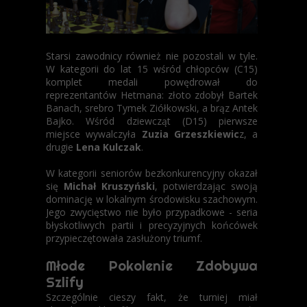
Starsi zawodnicy również nie pozostali w tyle.
W kategorii do lat 15 wśród chłopców (C15)
komplet medali powędrował do
reprezentantów Hetmana: złoto zdobył Bartek
Banach, srebro Tymek Ziółkowski, a brąz Antek
Bajko. Wśród dziewcząt (D15) pierwsze
miejsce wywalczyła
Zuzia Grzeszkiewic
z, a
drugie
Lena Kulczak
.
W kategorii seniorów bezkonkurencyjny okazał
się
Michał Kruszyński
, potwierdzając swoją
dominację w lokalnym środowisku szachowym.
Jego zwycięstwo nie było przypadkowe - seria
błyskotliwych partii i precyzyjnych końcówek
przypieczętowała zasłużony triumf.
Młode Pokolenie Zdobywa
Szlify
Szczególnie cieszy fakt, że turniej miał