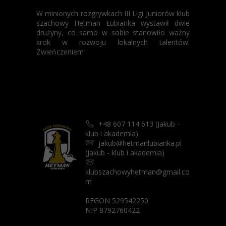
W minionych rozgrywkach III Ligi Juniorów klub
szachowy Hetman Łubianka wystawił dwie
drużyny, co samo w sobie stanowiło ważny
krok w rozwoju lokalnych talentów.
Zwieńczeniem
+48 607 114 613 (Jakub -
📞
klub i akademia)
jakub@hetmanlubianka.pl
📨
(Jakub - klub i akademia)
📨
klubszachowyhetman@gmail.co
m
REGON 529542250
NIP 8792760422